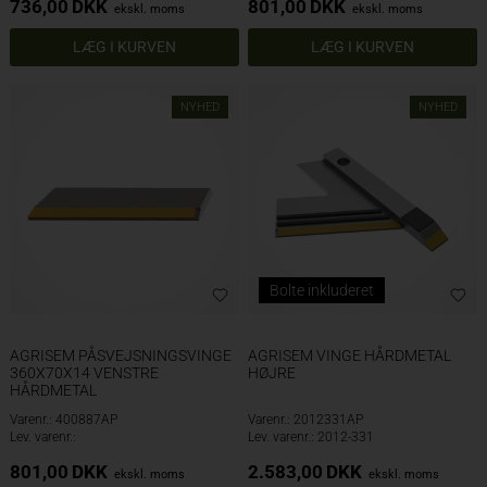
736,00
DKK
801,00
DKK
ekskl. moms
ekskl. moms
NYHED
NYHED
Bolte inkluderet
AGRISEM PÅSVEJSNINGSVINGE
AGRISEM VINGE HÅRDMETAL
360X70X14 VENSTRE
HØJRE
HÅRDMETAL
Varenr.: 400887AP
Varenr.: 2012331AP
Lev. varenr.:
Lev. varenr.: 2012-331
801,00
DKK
2.583,00
DKK
ekskl. moms
ekskl. moms