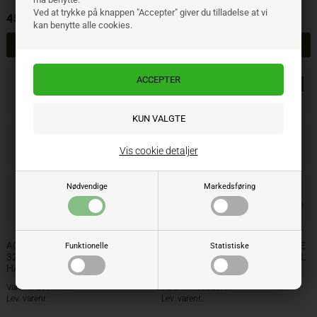
Ved at trykke på knappen "Accepter" giver du tilladelse at vi
459,00
DKK
736,00
DKK
ekskl. moms
ekskl. moms
kan benytte alle cookies.
NYHED
NYHED
Vis cookie detaljer
Nødvendige
Markedsføring
AGRISEM PÅSVEJSNINGSVINGE
AGRISEM PÅSVEJSNINGSVINGE
Funktionelle
Statistiske
320X70X14 VENSTRE
360X70X14 HØJRE HÅRDMETAL
HÅRDMETAL
Varenr.: 209174AP
Varenr.: 400886AP
Lev. varenr.:
Lev. varenr.: