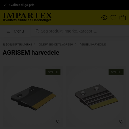
Kvalitet til go' pris
Kvalitets sliddele til landbruget
Menu
SLIDDELE EFTER MÆRKE
DELE PASSENDE TIL AGRISEM
AGRISEM HARVEDELE
AGRISEM harvedele
NYHED
NYHED