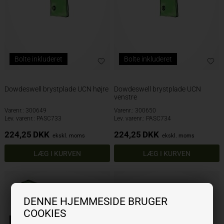
Bolte inkluderet
Bolte inkluderet
Dowdeswell brystplade UCN højre
Dowdeswell brystplade UCN
venstre
Varenr.: 300649
Varenr.: 300650
Lev. varenr.: PASC733
Lev. varenr.: PASC734
224,25
DKK
224,25
DKK
ekskl. moms
ekskl. moms
DENNE HJEMMESIDE BRUGER
COOKIES
Bolte inkluderet