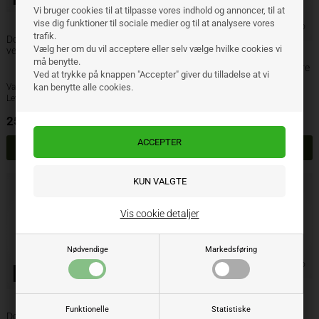
Vi bruger cookies til at tilpasse vores indhold og annoncer, til at
vise dig funktioner til sociale medier og til at analysere vores
Bolte inkluderet
trafik.
Dowdeswell landside bagerste
Vælg her om du vil acceptere eller selv vælge hvilke cookies vi
vendbar h/v
må benytte.
Dowdeswell muldplade UCN højre
Ved at trykke på knappen "Accepter" giver du tilladelse at vi
kan benytte alle cookies.
Varenr.: 313998
Varenr.: 300643
Lev. varenr.: 164898
Lev. varenr.: PASC731
251,85
DKK
1.328,25
DKK
ekskl. moms
ekskl. moms
Vis cookie detaljer
Nødvendige
Markedsføring
Bolte inkluderet
Bolte inkluderet
Dowdeswell vendbar spids højre
Funktionelle
Statistiske
Dowdeswell muldplade UCN