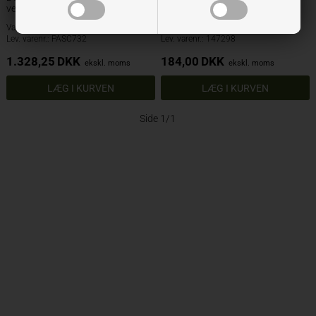
venstre
Varenr.: 300644
Varenr.: 347298
Lev. varenr.: PASC732
Lev. varenr.: 147298
1.328,25
DKK
184,00
DKK
ekskl. moms
ekskl. moms
Side 1/1