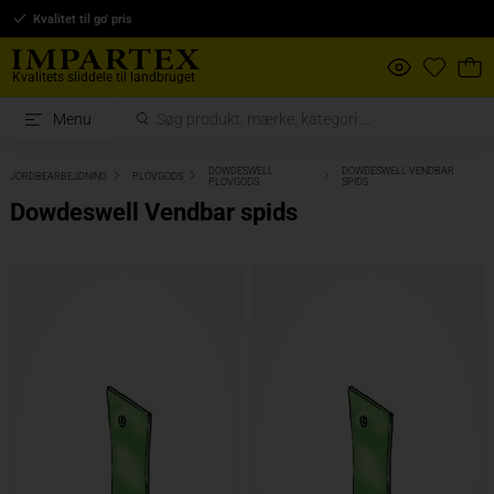
Kvalitet til go' pris
Kvalitets sliddele til landbruget
Menu
DOWDESWELL
DOWDESWELL VENDBAR
JORDBEARBEJDNING
PLOVGODS
PLOVGODS
SPIDS
Dowdeswell Vendbar spids