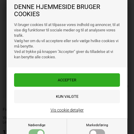
DENNE HJEMMESIDE BRUGER
COOKIES
Vi bruger cookies til at tilpasse vores indhold og annoncer, til at
vise dig funktioner til sociale medier og til at analysere vores
trafik.
Vælg her om du vil acceptere eller selv vælge hvilke cookies vi
må benytte.
Ved at trykke på knappen "Accepter" giver du tilladelse at vi
kan benytte alle cookies.
Fiona såskær 290 mm
Fiona såskær 285 mm
Vis cookie detaljer
Varenr.: 3137166
Varenr.: 3137012
Lev. varenr.: 3.137.166
Lev. varenr.: 3.137.012
Nødvendige
Markedsføring
118,00
DKK
175,95
DKK
ekskl. moms
ekskl. moms