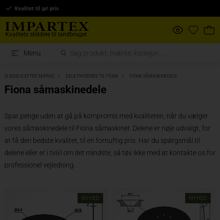
Kvalitet til go' pris
Kvalitets sliddele til landbruget
Menu
SLIDDELE EFTER MÆRKE
DELE PASSENDE TIL FIONA
FIONA SÅMASKINEDELE
Fiona såmaskinedele
Spar penge uden at gå på kompromis med kvaliteten, når du vælger
vores såmaskinedele til Fiona såmaskiner. Delene er nøje udvalgt, for
at få den bedste kvalitet, til en fornuftig pris. Har du spørgsmål til
delene eller er i tvivl om det mindste, så tøv ikke med at kontakte os for
professionel vejledning.
NYHED
NYHED