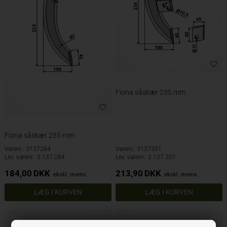
Fiona såskær 235 mm
Fiona såskær 235 mm
Varenr.: 3137284
Varenr.: 3137301
Lev. varenr.: 3.137.284
Lev. varenr.: 3.137.301
184,00
DKK
213,90
DKK
ekskl. moms
ekskl. moms