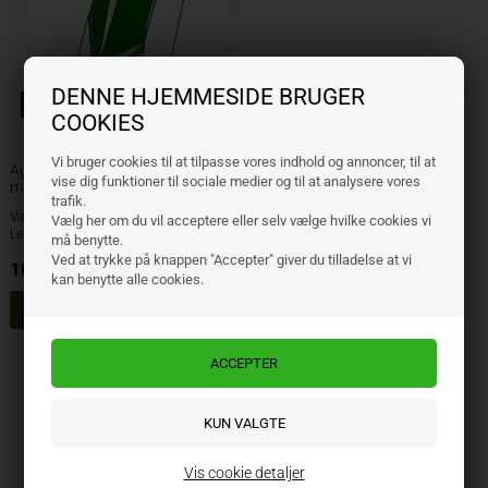
DENNE HJEMMESIDE BRUGER
Bolte inkluderet
COOKIES
Vi bruger cookies til at tilpasse vores indhold og annoncer, til at
Agrodan stubspids 75 x 6 x 270
vise dig funktioner til sociale medier og til at analysere vores
mm
trafik.
Varenr.: 200561
Vælg her om du vil acceptere eller selv vælge hvilke cookies vi
Lev. varenr.: 100599
må benytte.
Ved at trykke på knappen "Accepter" giver du tilladelse at vi
109,00
DKK
ekskl. moms
kan benytte alle cookies.
Side 1/1
Vis cookie detaljer