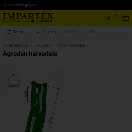
Kvalitet til go' pris
Kvalitets sliddele til landbruget
Menu
JORDBEARBEJDNING
HARVEDELE
AGRODAN HARVEDELE
Agrodan harvedele