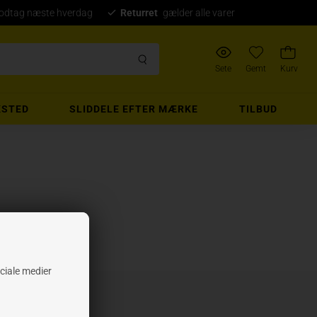
modtag næste hverdag
Returret
gælder alle varer
Sete
Gemt
Kurv
STED
SLIDDELE EFTER MÆRKE
TILBUD
ociale medier