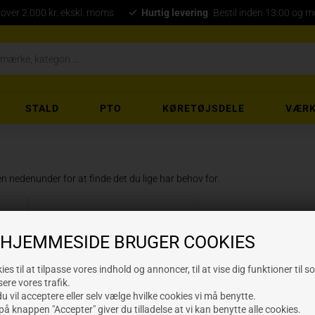
 over 2.000 kr. ekskl. moms
Hurtig levering
Bestil inden 13:00 og 
STALD
PTO
KØRETØJSDELE
VÆRK
n nedenunder for at finde det du lige har behov for.
Bitssæt m.m.
 HJEMMESIDE BRUGER COOKIES
iden, så tag endelig fat i os, vi står klar til at hjælpe dig.
es til at tilpasse vores indhold og annoncer, til at vise dig funktioner til s
sere vores trafik.
 vil acceptere eller selv vælge hvilke cookies vi må benytte.
på knappen "Accepter" giver du tilladelse at vi kan benytte alle cookies.