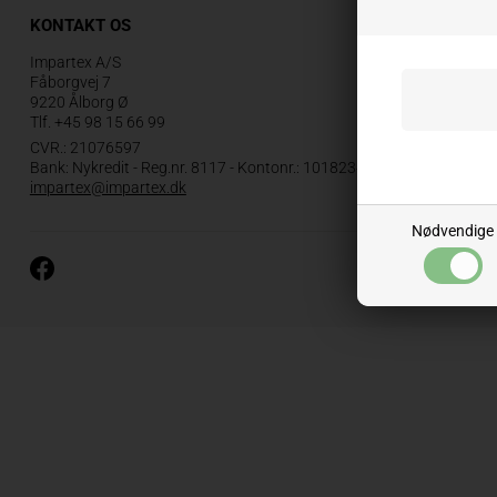
KONTAKT OS
Impartex A/S
Fåborgvej 7
9220 Ålborg Ø
Tlf.
+45 98 15 66 99
CVR.: 21076597
Bank: Nykredit - Reg.nr. 8117 - Kontonr.: 1018234
impartex@impartex.dk
Nødvendige