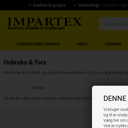
Kvalitet til go' pris
Gratis fragt
i hele DK v/køb
Kvalitets sliddele til landbruget
JORDBEARBEJDNING
HØST
SÅNING
Unbrako & Torx
Her finder du et stort udvalg af diverse unbrako og torx. Vælg kategorie
Unbrako
Torx
DENNE
Skulle der være noget indenfor unbrako eller torx du ikke finder på hjemmes
Vi bruger cooki
og til at analy
Vælg her om du
Ved at trykke 