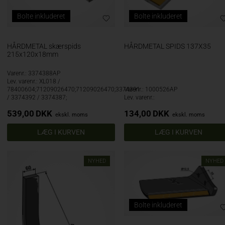
Bolte inkluderet
Bolte inkluderet
HÅRDMETAL skærspids
HÅRDMETAL SPIDS 137X35
215x120x18mm
Varenr.: 3374388AP
Lev. varenr.: XL018 /
78400604;71209026470;71209026470;3374391
Varenr.: 1000526AP
/ 3374392 / 3374387;
Lev. varenr.:
539,00
DKK
134,00
DKK
ekskl. moms
ekskl. moms
NYHED
NYHED
Bolte inkluderet