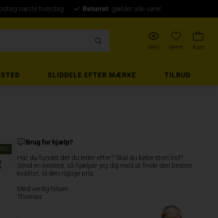
modtag næste hverdag
Returret
gælder alle varer
Sete
Gemt
Kurv
STED
SLIDDELE EFTER MÆRKE
TILBUD
Brug for hjælp?
HED
Har du fundet det du leder efter? Skal du købe stort ind?
Send en besked, så hjælper jeg dig med at finde den bedste
kvalitet, til den rigtige pris.
Med venlig hilsen
Thomas