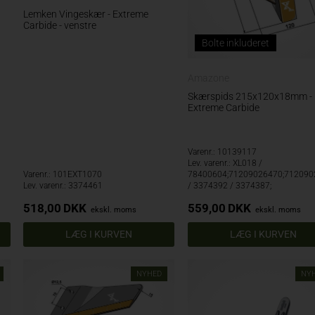
Lemken Vingeskær - Extreme
Carbide - venstre
Bolte inkluderet
Amazone
Skærspids 215x120x18mm -
Extreme Carbide
Varenr.: 10139117
Lev. varenr.: XL018 /
Varenr.: 101EXT1070
78400604;71209026470;712090
Lev. varenr.: 3374461
/ 3374392 / 3374387;
518,00
DKK
559,00
DKK
ekskl. moms
ekskl. moms
NYHED
NY