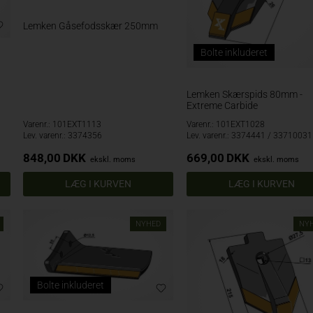
Lemken Gåsefodsskær 250mm
Bolte inkluderet
Lemken Skærspids 80mm -
Extreme Carbide
Varenr.: 101EXT1113
Varenr.: 101EXT1028
Lev. varenr.: 3374356
Lev. varenr.: 3374441 / 33710031
848,00
DKK
669,00
DKK
ekskl. moms
ekskl. moms
NYHED
NY
Bolte inkluderet