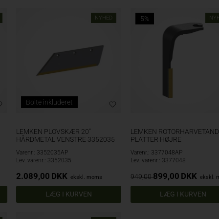
NYHED
5%
NY
Bolte inkluderet
LEMKEN PLOVSKÆR 20"
LEMKEN ROTORHARVETAND
HÅRDMETAL VENSTRE 3352035
PLATTER HØJRE
Varenr.: 3352035AP
Varenr.: 3377048AP
Lev. varenr.: 3352035
Lev. varenr.: 3377048
2.089,00
DKK
899,00
DKK
949,00
ekskl. moms
ekskl.