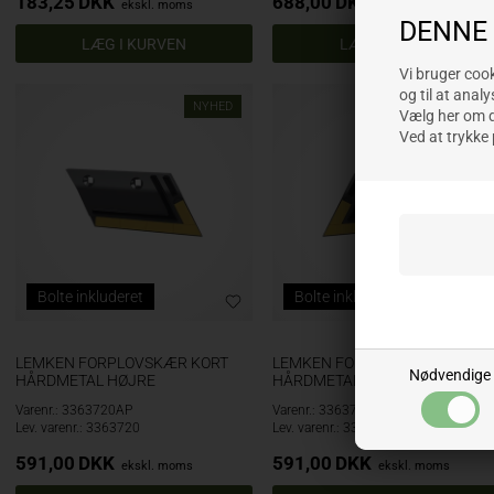
183,25
DKK
688,00
DKK
ekskl. moms
ekskl. moms
DENNE
Vi bruger cooki
og til at analy
NYHED
NYHED
Vælg her om du
Ved at trykke 
Bolte inkluderet
Bolte inkluderet
LEMKEN FORPLOVSKÆR KORT
LEMKEN FORPLOVSKÆR KORT
Nødvendige
HÅRDMETAL HØJRE
HÅRDMETAL VENSTRE
Varenr.: 3363720AP
Varenr.: 3363721AP
Lev. varenr.: 3363720
Lev. varenr.: 3363721
591,00
DKK
591,00
DKK
ekskl. moms
ekskl. moms