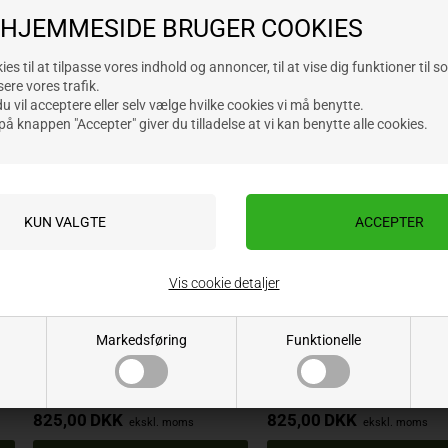
688,00
DKK
599,00
DKK
ekskl. moms
ekskl. moms
 HJEMMESIDE BRUGER COOKIES
es til at tilpasse vores indhold og annoncer, til at vise dig funktioner til s
sere vores trafik.
NYHED
NY
 vil acceptere eller selv vælge hvilke cookies vi må benytte.
på knappen "Accepter" giver du tilladelse at vi kan benytte alle cookies.
Bolte inkluderet
Bolte inkluderet
Vis cookie detaljer
LEMKEN FORPLOVSKÆR LANG
LEMKEN FORPLOVSKÆR LA
Markedsføring
Funktionelle
HÅRDMETAL HØJRE
HÅRDMETAL VENSTRE
Varenr.: 3363710AP
Varenr.: 3363711AP
Lev. varenr.: 3363710
Lev. varenr.: 3363711
825,00
DKK
825,00
DKK
ekskl. moms
ekskl. moms