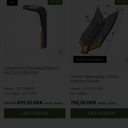
5%
NYHED
NYHED
Bolte inkluderet
LEMKEN ROTORHARVETAND 3
PLATTER VENSTRE
Lemken Skærspids 120mm -
Extreme Carbide
Varenr.: 3377049AP
Varenr.: 101EXT1029
Lev. varenr.: 3377049
Lev. varenr.:
899,00
DKK
755,00
DKK
949,00
ekskl. moms
ekskl. moms