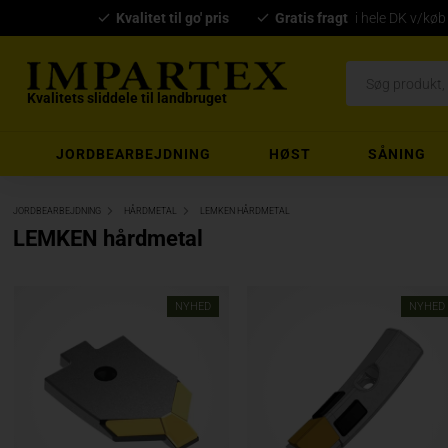
Kvalitet til go' pris
Gratis fragt
i hele DK v/køb
Kvalitets sliddele til landbruget
JORDBEARBEJDNING
HØST
SÅNING
JORDBEARBEJDNING
HÅRDMETAL
LEMKEN HÅRDMETAL
LEMKEN hårdmetal
NYHED
NYHED