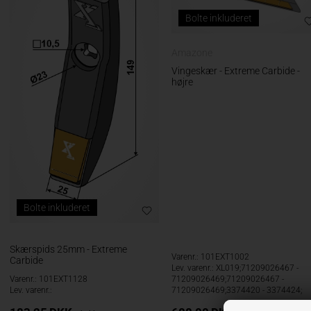
Bolte inkluderet
Amazone
Vingeskær - Extreme Carbide -
højre
Bolte inkluderet
Skærspids 25mm - Extreme
Varenr.: 101EXT1002
Carbide
Lev. varenr.: XL019;71209026467 -
Varenr.: 101EXT1128
71209026469;71209026467 -
Lev. varenr.:
71209026469;3374420 - 3374424;