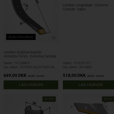
Lemken Vingeskær - Extreme
Carbide - højre
Bolte inkluderet
Lemken Stubharvespids
455x60x15mm - Extreme Carbide
Varenr.: 101LEM031
Varenr.: 101EXT1071
Lev. varenr.: 3375420 A6;3375420 A6;
Lev. varenr.: 3374460
669,00
DKK
518,00
DKK
ekskl. moms
ekskl. moms
NYHED
NYHED