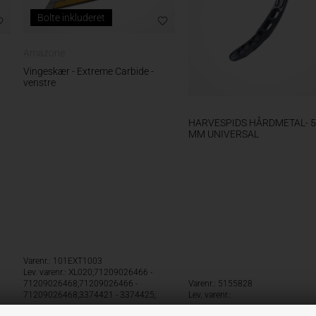
Bolte inkluderet
Amazone
Vingeskær - Extreme Carbide -
venstre
HARVESPIDS HÅRDMETAL- 
MM UNIVERSAL
Varenr.: 101EXT1003
Lev. varenr.: XL020;71209026466 -
71209026468;71209026466 -
Varenr.: 5155828
71209026468;3374421 - 3374425;
Lev. varenr.: