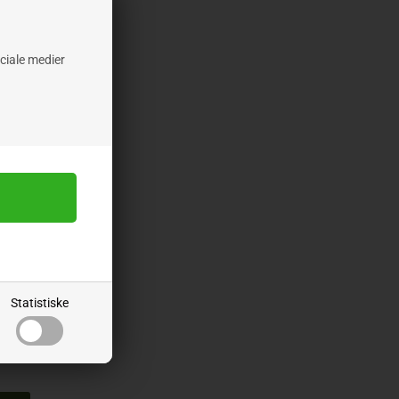
ociale medier
HED
NG
Statistiske