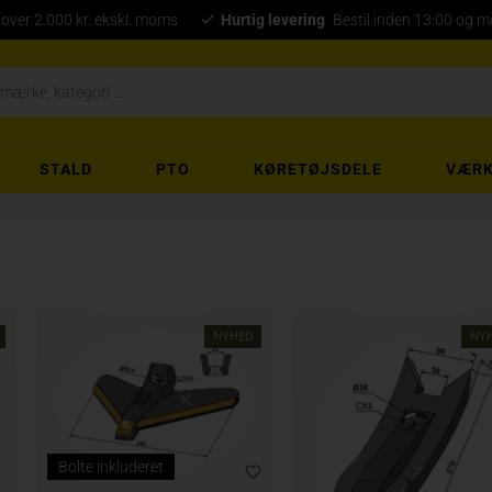
 over 2.000 kr. ekskl. moms
Hurtig levering
Bestil inden 13:00 og 
STALD
PTO
KØRETØJSDELE
VÆRK
NYHED
NY
Bolte inkluderet