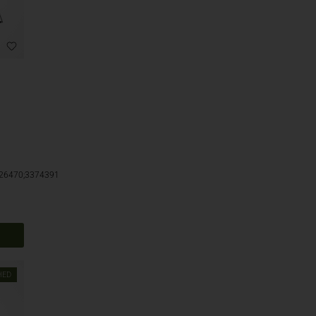
26470;3374391
HED