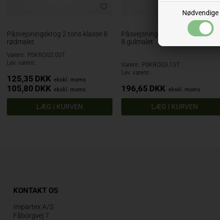
Nødvendige
Påsvejsningskrog 2 tons klasse 8
Påsvejsningskrog 3.15 tons klas
rødmalet
8 gulmalet
Varenr.: PSKROG2.00T
Lev. varenr.:
Varenr.: PSKROG3.15T
Lev. varenr.:
125,35
DKK
ekskl. moms
105,80
DKK
196,65
DKK
ekskl. moms
ekskl. moms
KONTAKT OS
Impartex A/S
Fåborgvej 7