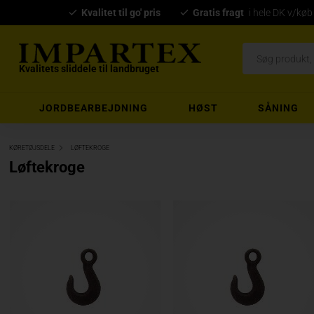
Kvalitet til go' pris
Gratis fragt
i hele DK v/køb
Kvalitets sliddele til landbruget
JORDBEARBEJDNING
HØST
SÅNING
KØRETØJSDELE
LØFTEKROGE
Løftekroge