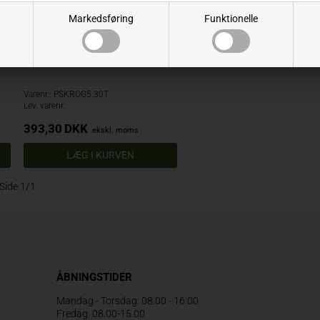
Markedsføring
Funktionelle
se
Påsvejsningskrog 5.3 tons klasse
8 gulmalet
Varenr.: PSKROG5.30T
Lev. varenr.:
393,30
DKK
ekskl. moms
Side 1/1
ÅBNINGSTIDER
Mandag - Torsdag: 08.00 - 16.00
Fredag: 08.00-15.00