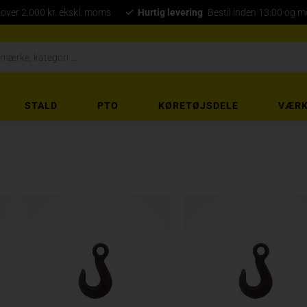
 over 2.000 kr. ekskl. moms
Hurtig levering
Bestil inden 13:00 og 
STALD
PTO
KØRETØJSDELE
VÆRK