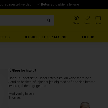
modtag næste hverdag
Returret
gælder alle varer
Sete
Gemt
Kurv
STED
SLIDDELE EFTER MÆRKE
TILBUD
Brug for hjælp?
Har du fundet det du leder efter? Skal du købe stort ind?
Send en besked, så hjælper jeg dig med at finde den bedste
kvalitet, til den rigtige pris.
Med venlig hilsen
Thomas