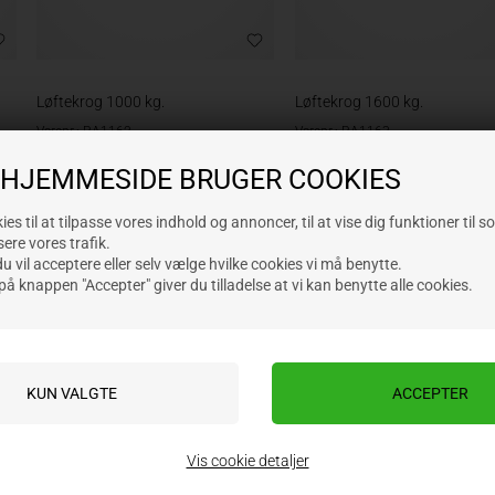
Løftekrog 1000 kg.
Løftekrog 1600 kg.
Varenr.: RA1162
Varenr.: RA1163
Lev. varenr.:
Lev. varenr.:
 HJEMMESIDE BRUGER COOKIES
97,75
DKK
146,05
DKK
ekskl. moms
ekskl. moms
es til at tilpasse vores indhold og annoncer, til at vise dig funktioner til s
sere vores trafik.
 vil acceptere eller selv vælge hvilke cookies vi må benytte.
på knappen "Accepter" giver du tilladelse at vi kan benytte alle cookies.
Vis cookie detaljer