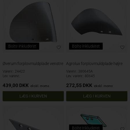
Bolte inkluderet
Bolte inkluderet
Øverum forplovmuldplade venstre
Agrolux forplovmuldplade højre
Varenr.: 24422
Varenr.: 380645A
Lev. varenr.:
Lev. varenr.: 80645
439,00
DKK
272,55
DKK
ekskl. moms
ekskl. moms
Bolte inkluderet