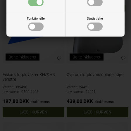
NYHED
Funktionelle
Statistiske
Bolte inkluderet
Bolte inkluderet
Fiskars forplovskær KH/KHN
Øverum forplovmuldplade højre
venstre
Varenr.: 395496
Varenr.: 24421
Lev. varenr.: 9500-4496
Lev. varenr.: 24421
197,80
DKK
439,00
DKK
ekskl. moms
ekskl. moms