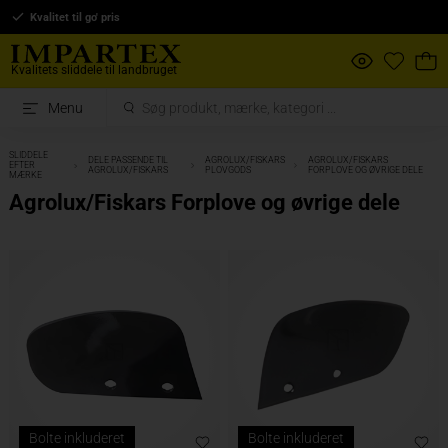
Kvalitet til go' pris
Kvalitets sliddele til landbruget
Menu
SLIDDELE
DELE PASSENDE TIL
AGROLUX/FISKARS
AGROLUX/FISKARS
EFTER
AGROLUX/FISKARS
PLOVGODS
FORPLOVE OG ØVRIGE DELE
MÆRKE
Agrolux/Fiskars Forplove og øvrige dele
Bolte inkluderet
Bolte inkluderet