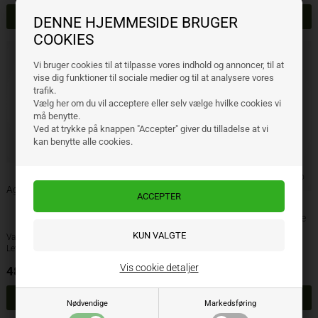
DENNE HJEMMESIDE BRUGER
COOKIES
Vi bruger cookies til at tilpasse vores indhold og annoncer, til at
vise dig funktioner til sociale medier og til at analysere vores
trafik.
Vælg her om du vil acceptere eller selv vælge hvilke cookies vi
må benytte.
Ved at trykke på knappen "Accepter" giver du tilladelse at vi
kan benytte alle cookies.
Agrolux rulleskærsdæksel h/v
Agrolux rulleskærsnav M30 højre
Varenr.: 373249A
Varenr.: 380967
Lev. varenr.: 73249
Lev. varenr.: 80967AH
Vis cookie detaljer
487,60
DKK
1.664,05
DKK
ekskl. moms
ekskl. moms
Nødvendige
Markedsføring