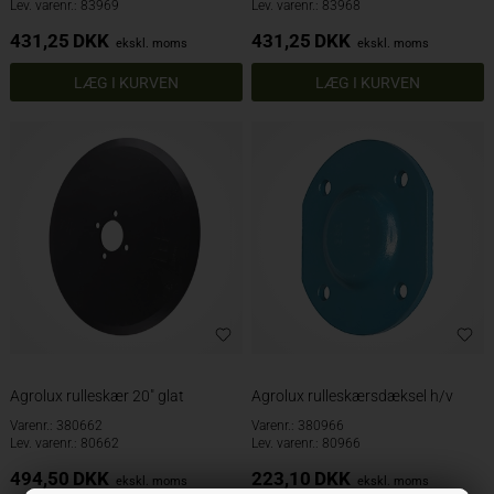
Lev. varenr.: 83969
Lev. varenr.: 83968
431,25
DKK
431,25
DKK
ekskl. moms
ekskl. moms
Agrolux rulleskær 20" glat
Agrolux rulleskærsdæksel h/v
Varenr.: 380662
Varenr.: 380966
Lev. varenr.: 80662
Lev. varenr.: 80966
494,50
DKK
223,10
DKK
ekskl. moms
ekskl. moms