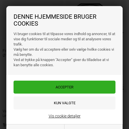
DENNE HJEMMESIDE BRUGER
COOKIES
Vi bruger cookies til at tilpasse vores indhold og annoncer, til at
vise dig funktioner til sociale medier og til at analysere vores
trafik.
Vælg her om du vil acceptere eller selv vælge hvilke cookies vi
Fella kniv vreden 98x48x4 mm
må benytte.
Ø19 venstre
Ved at trykke på knappen "Accepter" giver du tilladelse at vi
kan benytte alle cookies.
Fella Knivbolt
Varenr.: 121712
Varenr.: 478518
Lev. varenr.: 121712
Lev. varenr.: 478518
Vis cookie detaljer
10,00
DKK
25,96
DKK
ekskl. moms
ekskl. moms