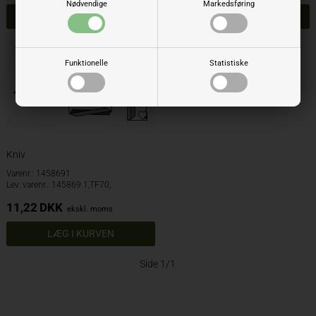
Nødvendige
Markedsføring
Funktionelle
Statistiske
Kniv
Varenr.: 1458691
Lev. varenr.: 145869.1,TF70,
11,22
DKK
ekskl. moms
Side 1/1