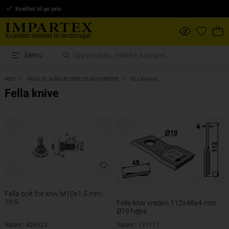
Kvalitet til go' pris
Kvalitets sliddele til landbruget
Menu
HØST
KNIVE TIL SKÅRLÆGGERE OG SKIVEHØSTER
FELLA KNIVE
Fella knive
Fella bolt for kniv M10x1,5 mm -
10.9
Fella kniv vreden 112x48x4 mm
Ø19 højre
Varenr.: 426023
Varenr.: 131117