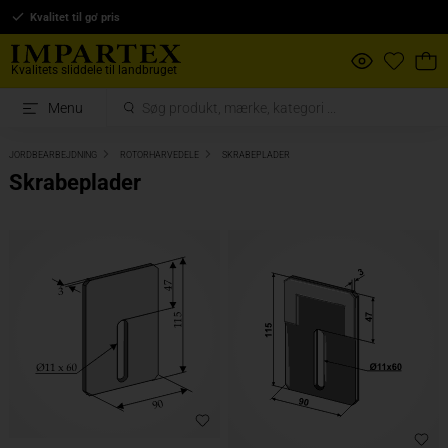
Kvalitet til go' pris
Kvalitets sliddele til landbruget
Menu
JORDBEARBEJDNING
ROTORHARVEDELE
SKRABEPLADER
Skrabeplader