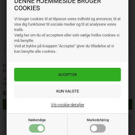
DENNE HJEMMESIDE BRUGER
COOKIES
Vi bruger cookies til at tilpasse vores indhold og annoncer, til at
vise dig funktioner til sociale medier og til at analysere vores
trafik.
Vælg her om du vil acceptere eller selv vælge hvilke cookies vi
må benytte.
Ved at trykke på knappen "Accepter" giver du tilladelse at vi
kan benytte alle cookies.
Maschio 95x110 ØØ56 (huller
Maschio 95x110 ØØ42 (huller
Ø8,5x39)
Ø9x50)
Varenr.: 51-M202L
Varenr.: 200667
Lev. varenr.:
Lev. varenr.: 26100667
52,90
DKK
41,40
DKK
ekskl. moms
ekskl. moms
Vis cookie detaljer
Nødvendige
Markedsføring