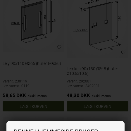
Lely 90x110 ØØ66 (huller Ø9x50)
Lemken 90x130 ØØ48 (huller
Ø10.5x10.5)
Varenr.: 230119
Varenr.: 292001
Lev. varenr.: 0119
Lev. varenr.: 3492001
58,65
DKK
48,30
DKK
ekskl. moms
ekskl. moms