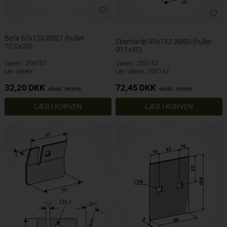
Befa 50x120 ØØ27 (huller
Eberhardt 90x152 ØØ50 (huller
10,5x20)
Ø11x40)
Varenr.: 209701
Varenr.: 200142
Lev. varenr.:
Lev. varenr.: 300142
32,20
DKK
72,45
DKK
ekskl. moms
ekskl. moms