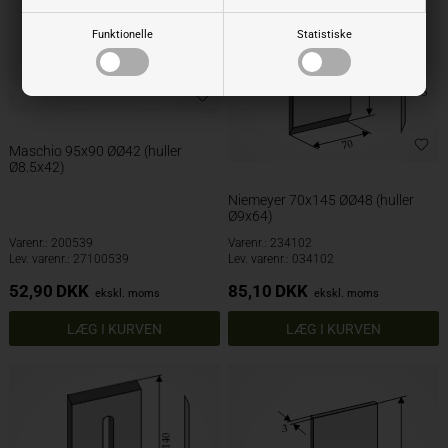
Funktionelle
Statistiske
Maschio 95x90 ØØ42 (huller
Ø8.5x42)
Niemeyer 70x145 ØØ48 (huller
Ø9x64)
Varenr.: 200539
Varenr.: 234102
Lev. varenr.: 27100539
Lev. varenr.: 034102
52,90
DKK
85,10
DKK
ekskl. moms
ekskl. moms