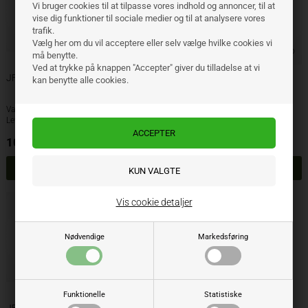
Vi bruger cookies til at tilpasse vores indhold og annoncer, til at
vise dig funktioner til sociale medier og til at analysere vores
trafik.
Vælg her om du vil acceptere eller selv vælge hvilke cookies vi
må benytte.
Ved at trykke på knappen "Accepter" giver du tilladelse at vi
JF fjedretand
kan benytte alle cookies.
JF fjedretand
Varenr.: 2503057
Varenr.: 14330397
Lev. varenr.: 2503-057, 0606811
Lev. varenr.: 14330397
100,05
DKK
46,00
DKK
ekskl. moms
ekskl. moms
Vis cookie detaljer
Nødvendige
Markedsføring
Funktionelle
Statistiske
JF fjedretand