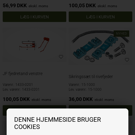
56,99
DKK
100,05
DKK
ekskl. moms
ekskl. moms
NYHED
JF fjedretand venstre
Sikringssæt til rivefjeder
Varenr.: 1433-0201
Varenr.: 15-1000
Lev. varenr.: 1433-0201
Lev. varenr.: 15-1000
100,05
DKK
36,00
DKK
ekskl. moms
ekskl. moms
DENNE HJEMMESIDE BRUGER
COOKIES