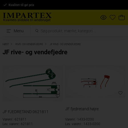
Kvalitet til go' pris
Kvalitets sliddele til landbruget
Menu
HØST
RIVE- OG VENDEFJEDRE
JF RIVE- OG VENDEFJEDRE
JF rive- og vendefjedre
JF fjedretand højre
JF FJEDRETAND 0621811
Varenr.: 621811
Varenr.: 1433-0200
Lev. varenr.: 621811
Lev. varenr.: 1433-0200