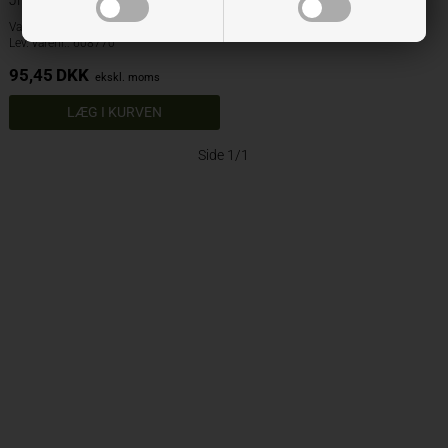
Varenr.: 608770
Lev. varenr.: 608770
95,45
DKK
ekskl. moms
Side 1/1