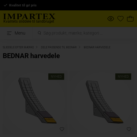
Kvalitet til go' pris
Kvalitets sliddele til landbruget
Menu
SLIDDELE EFTER MÆRKE
DELE PASSENDE TIL BEDNAR
BEDNAR HARVEDELE
BEDNAR harvedele
NYHED
NYHED