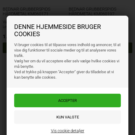
BEDNAR GRUBBERSPIDS
BEDNAR GRUBBERSPIDS
HÅRDMETAL KM060171
HÅRDMETAL KM060197
Varenr.: KM060171AP
Varenr.: KM060197AP
DENNE HJEMMESIDE BRUGER
Lev. varenr.:
Lev. varenr.:
COOKIES
1.103,00
DKK
1.103,00
DKK
ekskl. moms
ekskl. moms
Vi bruger cookies til at tilpasse vores indhold og annoncer, til at
vise dig funktioner til sociale medier og til at analysere vores
trafik.
Side 1/1
Vælg her om du vil acceptere eller selv vælge hvilke cookies vi
må benytte.
Ved at trykke på knappen "Accepter" giver du tilladelse at vi
kan benytte alle cookies.
Vis cookie detaljer