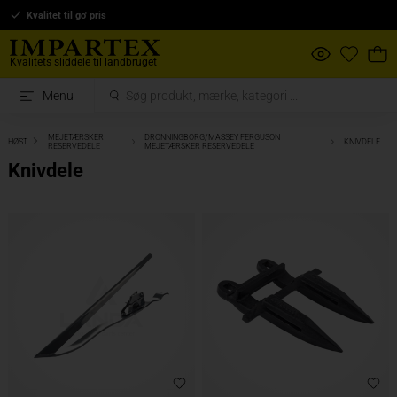
Kvalitet til go' pris
Kvalitets sliddele til landbruget
Menu
MEJETÆRSKER
DRONNINGBORG/MASSEY FERGUSON
HØST
KNIVDELE
RESERVEDELE
MEJETÆRSKER RESERVEDELE
Knivdele