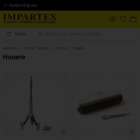
Kvalitet til go' pris
Kvalitets sliddele til landbruget
Menu
VÆRKSTED
SPECIAL VÆRKTØJ
MOTOR
HONERE
Honere