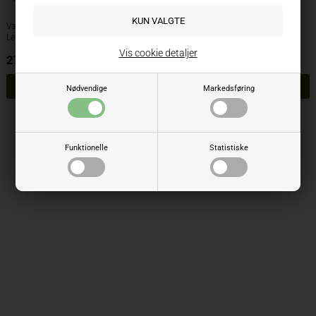
56246
Varenr.: 56246
Varenr.: 56250
Lev. varenr.:
Lev. varenr.:
Vis cookie detaljer
274,28
DKK
146,28
DKK
ekskl. moms
ekskl. moms
Nødvendige
Markedsføring
Side 1/1
Funktionelle
Statistiske