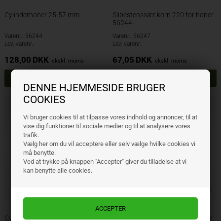
Cylinderhoner 25-57 mm
Slibestenssæt korn 220 for honer
56244
Varenr.: 56244
Varenr.: 56247
Lev. varenr.:
Lev. varenr.:
128,00
DKK
67,05
DKK
ekskl. moms
ekskl. moms
DENNE HJEMMESIDE BRUGER
COOKIES
Vi bruger cookies til at tilpasse vores indhold og annoncer, til at
vise dig funktioner til sociale medier og til at analysere vores
trafik.
Vælg her om du vil acceptere eller selv vælge hvilke cookies vi
må benytte.
Ved at trykke på knappen "Accepter" giver du tilladelse at vi
kan benytte alle cookies.
Cylinderhoner 51-177 mm
Slibestenssæt korn 120 for honer