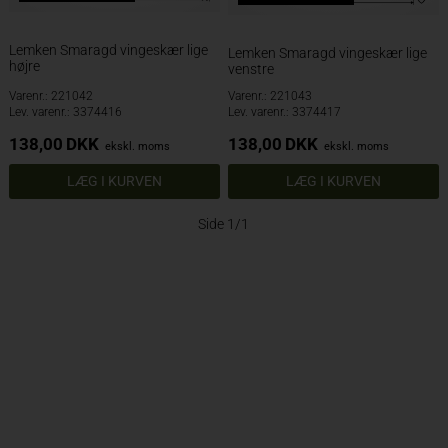
Lemken Smaragd vingeskær lige
Lemken Smaragd vingeskær lige
højre
venstre
Varenr.: 221042
Varenr.: 221043
Lev. varenr.: 3374416
Lev. varenr.: 3374417
138,00
DKK
138,00
DKK
ekskl. moms
ekskl. moms
Side 1/1