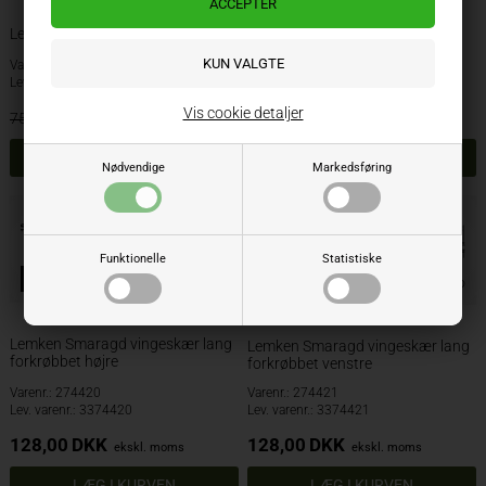
Lemken Smaragd spids
Lemken Smaragd spids belagt
Varenr.: 221048
Varenr.: 3374392
Lev. varenr.: 3374388
Lev. varenr.: 3374392
Vis cookie detaljer
69,00
DKK
214,00
DKK
75,00
ekskl. moms
ekskl. moms
Nødvendige
Markedsføring
Funktionelle
Statistiske
Bolte inkluderet
Bolte inkluderet
Lemken Smaragd vingeskær lang
Lemken Smaragd vingeskær lang
forkrøbbet højre
forkrøbbet venstre
Varenr.: 274420
Varenr.: 274421
Lev. varenr.: 3374420
Lev. varenr.: 3374421
128,00
DKK
128,00
DKK
ekskl. moms
ekskl. moms