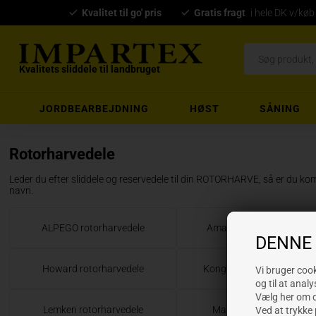
Kvalitet til go' pris
Gratis fragt
i hele DK v/køb
Kvalitets sliddele til landbruget
JORDBEARBEJDNING
HØST
SÅNING
Rotorharvedele
Leder du efter sliddele og reservedele til din ROTORHARVE, så er du kom
navn.
ALPEGO rotorharvedele
Amazone rotorharvedele
DENNE
Howard rotorharvedele
Kongskilde rotorharvedel
Vi bruger cooki
og til at analy
Vælg her om du
Lemken rotorharvedele
Maletti rotorharvedele
Ved at trykke 