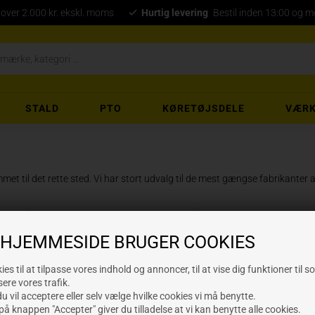
 over 2.000 kr. ekskl. moms
Hurtig levering
Bestil inden 13:00 og 
STALD
PTO
KØRETØJSDELE
VÆRK
met til det rette sted. Vi har stort udvalg til de mest gængse fabrikante
Befa rotorharvedele
Bomford rotorharve
 HJEMMESIDE BRUGER COOKIES
e
Kuhn rotorharvedele
Kverneland rotorharv
es til at tilpasse vores indhold og annoncer, til at vise dig funktioner til s
sere vores trafik.
 vil acceptere eller selv vælge hvilke cookies vi må benytte.
Maschio rotorharvedele
Niemeyer rotorharve
på knappen "Accepter" giver du tilladelse at vi kan benytte alle cookies.