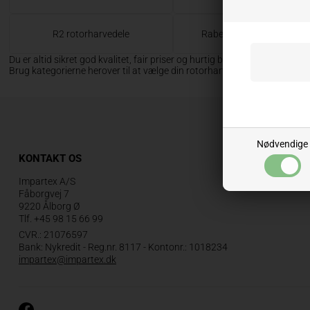
R2 rotorharvedele
Rabewerk rotorharvedele
Du er altid sikret god kvalitet, fair priser og hurtig betjening, når du køb
Brug kategorierne herover til at vælge din rotorharves mærke, så får du 
Nødvendige
KONTAKT OS
Impartex A/S
Fåborgvej 7
9220 Ålborg Ø
Tlf.
+45 98 15 66 99
CVR.: 21076597
Bank: Nykredit - Reg.nr. 8117 - Kontonr.: 1018234
impartex@impartex.dk