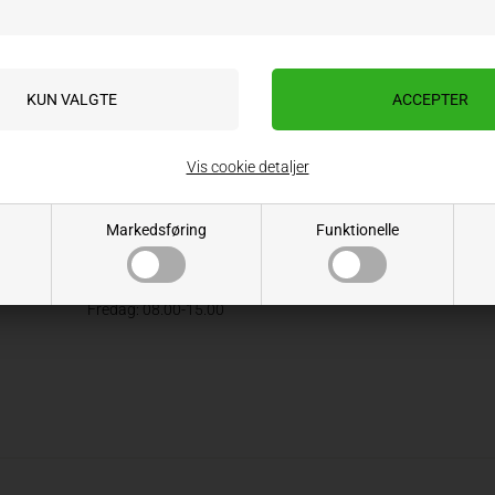
Rau rotorharvedele
Skrabeplader
er sliddele til din rotorharve her hos Impartex.dk.
adgang til de tilgængelige reservedele til netop den.
Vis cookie detaljer
Markedsføring
Funktionelle
ÅBNINGSTIDER
Mandag - Torsdag: 08.00 - 16.00
Fredag: 08.00-15.00