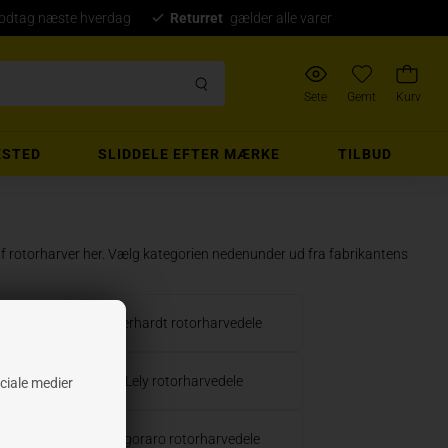
modtag næste hverdag
Returret
gælder alle varer
Sete
Gemt
Kurv
STED
SLIDDELE EFTER MÆRKE
TILBUD
r af rotorharver her. Vælg kategorien nedenunder ud fra fabrikantens
dele
Eberhardt rotorharvedele
edele
Lely rotorharvedele
ociale medier
dele
Pegoraro rotorharvedele