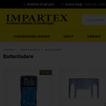
Kvalitet til go' pris
Gratis fragt
i hele DK v/køb
Kvalitets sliddele til landbruget
JORDBEARBEJDNING
HØST
SÅNING
VÆRKSTED
VÆRKSTEDSUDSTYR
BATTERILADERE
Batteriladere
NYHED