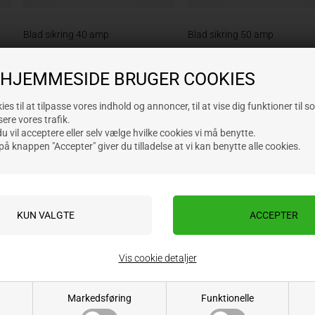
Blad sikring 40 amp
Blad sikring 50 amp
 HJEMMESIDE BRUGER COOKIES
Varenr.: RMF40
Varenr.: RMF50
Lev. varenr.:
Lev. varenr.:
es til at tilpasse vores indhold og annoncer, til at vise dig funktioner til s
3,66
DKK
3,66
DKK
sere vores trafik.
ekskl. moms
ekskl. moms
 vil acceptere eller selv vælge hvilke cookies vi må benytte.
på knappen "Accepter" giver du tilladelse at vi kan benytte alle cookies.
Vis cookie detaljer
Markedsføring
Funktionelle