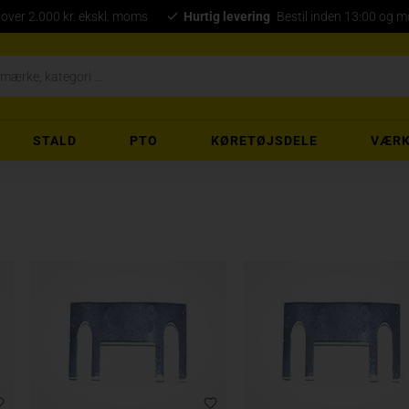
 over 2.000 kr. ekskl. moms
Hurtig levering
Bestil inden 13:00 og 
STALD
PTO
KØRETØJSDELE
VÆRK