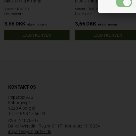
Blad sikring 60 amp
Blad sikring 100 amp
Varenr.: RMF60
Varenr.: RMF100
Lev. varenr.:
Lev. varenr.:
3,66
DKK
3,66
DKK
ekskl. moms
ekskl. moms
KONTAKT OS
Impartex A/S
Fåborgvej 7
9220 Ålborg Ø
Tlf.
+45 98 15 66 99
CVR.: 21076597
Bank: Nykredit - Reg.nr. 8117 - Kontonr.: 1018234
impartex@impartex.dk