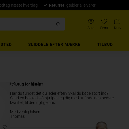
modtag næste hverdag
Returret
gælder alle varer
Sete
Gemt
Kurv
STED
SLIDDELE EFTER MÆRKE
TILBUD
Brug for hjælp?
Har du fundet det du leder efter? Skal du købe stort ind?
Send en besked, så hjælper jeg dig med at finde den bedste
kvalitet, til den rigtige pris.
Med venlig hilsen
Thomas