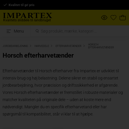
Kvalitet til go' pris
Kvalitets sliddele til landbruget
Menu
HORSCH
JORDBEARBEJDNING
HARVEDELE
EFTERHARVETÆNDER
EFTERHARVETÆNDER
Horsch efterharvetænder
Efterharvetænder til Horsch efterharver fra Impartex er udviklet til
intensiv brug og høj belastning. Delene sikrer en stabil og ensartet
jordbearbejdning, hvor præcision og driftssikkerhed er afgørende.
Vores Horsch efterharvetænder er fremstillet i robuste materialer og
matcher kvaliteten på originale dele – uden at koste mere end
nødvendigt. Mangler du en specifik efterharvetand eller har
spørgsmål til kompatibilitet, står vi klar til at hjælpe.