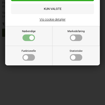
Horsch efterharvetand dobbelt 12
mm
Varenr.: 242501
Lev. varenr.: 23642501
Vis cookie detaljer
125,35
DKK
ekskl. moms
Nødvendige
Markedsføring
Side 1/1
Funktionelle
Statistiske