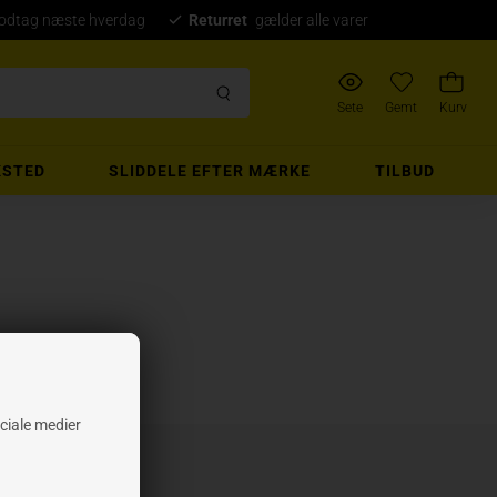
modtag næste hverdag
Returret
gælder alle varer
Sete
Gemt
Kurv
STED
SLIDDELE EFTER MÆRKE
TILBUD
ociale medier