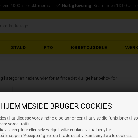
 over 2.000 kr. ekskl. moms
Hurtig levering
Bestil inden 13:00 og 
STALD
PTO
KØRETØJSDELE
VÆRK
lg kategorien nedenunder for at finde det du lige har behov for.
Rammer mejsler
 HJEMMESIDE BRUGER COOKIES
 på hjemmesiden, så tag endelig fat i os, vi står klar til at hjælpe dig.
es til at tilpasse vores indhold og annoncer, til at vise dig funktioner til s
sere vores trafik.
 vil acceptere eller selv vælge hvilke cookies vi må benytte.
på knappen "Accepter" giver du tilladelse at vi kan benytte alle cookies.