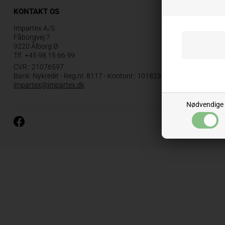
KONTAKT OS
Impartex A/S
Fåborgvej 7
9220 Ålborg Ø
Tlf.
+45 98 15 66 99
CVR.: 21076597
Bank: Nykredit - Reg.nr. 8117 - Kontonr.: 1018234
impartex@impartex.dk
Nødvendige