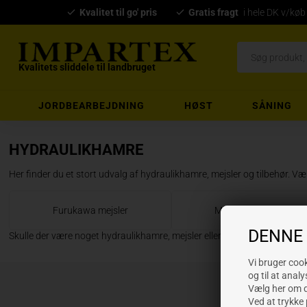
Kvalitet til go' pris
Gratis fragt
i hele DK v/køb
Kvalitets sliddele til landbruget
JORDBEARBEJDNING
HØST
SÅNING
HYDRAULIKHAMRE
Her finder du et stort udvalg af hydraulikhamre, mejsler og tilbehør. Væ
Furukawa mejsler
Montabert mejsler
DENNE
Skulle der være noget hydraulikhamre, mejsler eller tilbehør du ikke finder
Vi bruger cooki
og til at analy
Vælg her om du
Ved at trykke 