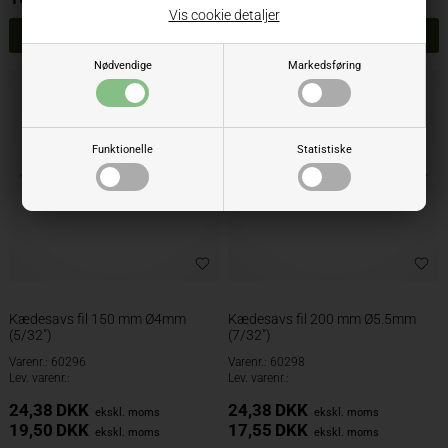
ekskl. moms
ekskl. moms
Vis cookie detaljer
Nødvendige
Markedsføring
Funktionelle
Statistiske
Kædesavs fil 150 mm Ø4mm
Kædesavs fil 200 mm Ø5.5mm
(5/32")
(7/32")
Varenr.: 60296
Varenr.: 60298
Lev. varenr.:
Lev. varenr.:
24,38
DKK
24,38
DKK
ekskl. moms
ekskl. moms
19,50
DKK
17,55
DKK
ekskl. moms
ekskl. moms