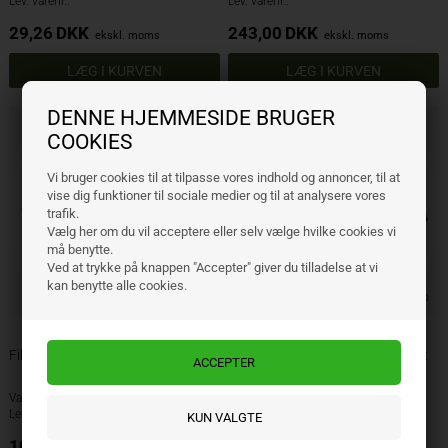
Lev. varenr.:
Lev. varenr.:
29,26
DKK
243,00
DKK
ekskl. moms
ekskl. moms
DENNE HJEMMESIDE BRUGER
COOKIES
Vi bruger cookies til at tilpasse vores indhold og annoncer, til at
vise dig funktioner til sociale medier og til at analysere vores
trafik.
Vælg her om du vil acceptere eller selv vælge hvilke cookies vi
må benytte.
Ved at trykke på knappen "Accepter" giver du tilladelse at vi
kan benytte alle cookies.
Filesæt med 6 nålefile 140 mm
Filesæt med 8 stk. dobbeltskåret
file
Varenr.: 83982
Varenr.: 44961
Lev. varenr.:
Lev. varenr.:
101,18
DKK
369,94
DKK