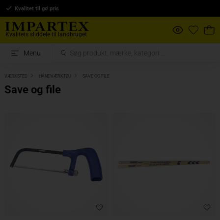
Kvalitet til go' pris
Kvalitets sliddele til landbruget
Menu
VÆRKSTED
HÅNDVÆRKTØJ
SAVE OG FILE
Save og file