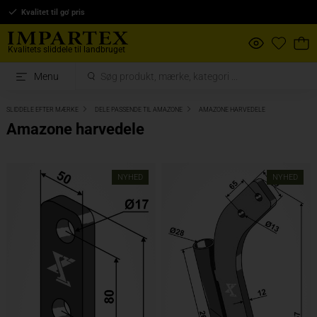
Kvalitet til go' pris
Kvalitets sliddele til landbruget
Menu
SLIDDELE EFTER MÆRKE
DELE PASSENDE TIL AMAZONE
AMAZONE HARVEDELE
Amazone harvedele
NYHED
NYHED