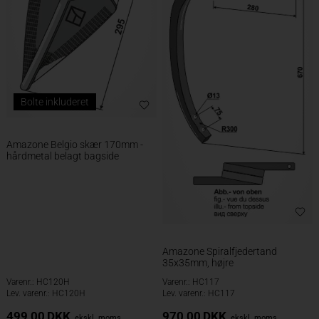
Bolte inkluderet
Amazone Belgio skær 170mm -
hårdmetal belagt bagside
Amazone Spiralfjedertand
35x35mm, højre
Varenr.: HC120H
Varenr.: HC117
Lev. varenr.: HC120H
Lev. varenr.: HC117
499,00
DKK
970,00
DKK
ekskl. moms
ekskl. moms