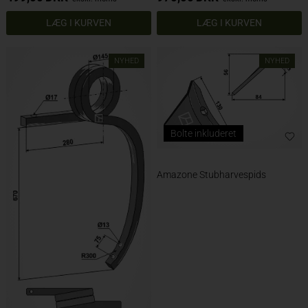
NYHED
NYHED
Bolte inkluderet
Amazone Stubharvespids