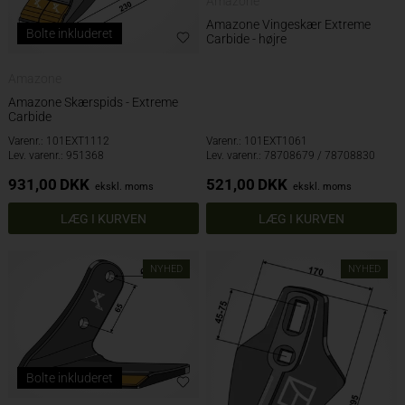
Amazone
Amazone Vingeskær Extreme
Bolte inkluderet
Carbide - højre
Amazone
Amazone Skærspids - Extreme
Carbide
Varenr.: 101EXT1112
Varenr.: 101EXT1061
Lev. varenr.: 951368
Lev. varenr.: 78708679 / 78708830
931,00
DKK
521,00
DKK
ekskl. moms
ekskl. moms
NYHED
NYHED
Bolte inkluderet