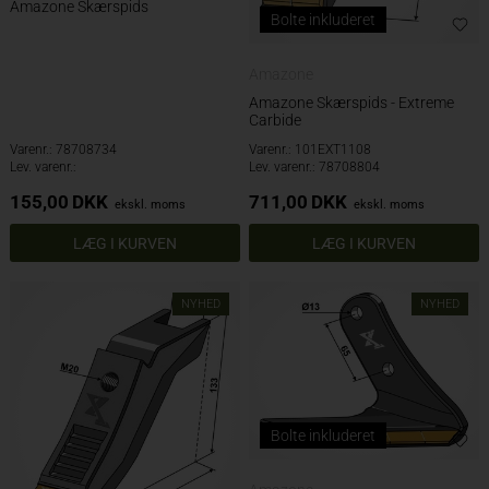
Amazone Skærspids
Bolte inkluderet
Amazone
Amazone Skærspids - Extreme
Carbide
Varenr.: 78708734
Varenr.: 101EXT1108
Lev. varenr.:
Lev. varenr.: 78708804
155,00
DKK
711,00
DKK
ekskl. moms
ekskl. moms
NYHED
NYHED
Bolte inkluderet