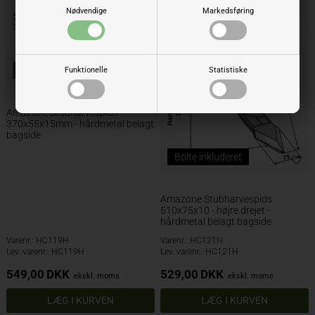
Nødvendige
Markedsføring
Bolte inkluderet
Funktionelle
Statistiske
Amazone Stubharvespids
370x55x15mm - hårdmetal belagt
bagside
Bolte inkluderet
Amazone Stubharvespids
510x75x10 - højre drejet -
hårdmetal belagt bagside
Varenr.: HC119H
Varenr.: HC121H
Lev. varenr.: HC119H
Lev. varenr.: HC121H
549,00
DKK
529,00
DKK
ekskl. moms
ekskl. moms