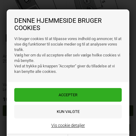
DENNE HJEMMESIDE BRUGER
COOKIES
Bolte inkluderet
Vi bruger cookies til at tilpasse vores indhold og annoncer, til at
vise dig funktioner til sociale medier og til at analysere vores
trafik.
Bolte inkluderet
Vælg her om du vil acceptere eller selv vælge hvilke cookies vi
Amazone Stubharvespids
må benytte.
255x50x8mm
Ved at trykke på knappen "Accepter" giver du tilladelse at vi
Amazone Stubharvespids
kan benytte alle cookies.
370x55x15mm
Varenr.: HC199
Varenr.: HC119
Lev. varenr.: HC199
Lev. varenr.: HC119
105,00
DKK
125,00
DKK
ekskl. moms
ekskl. moms
Vis cookie detaljer
NYHED
NYHED