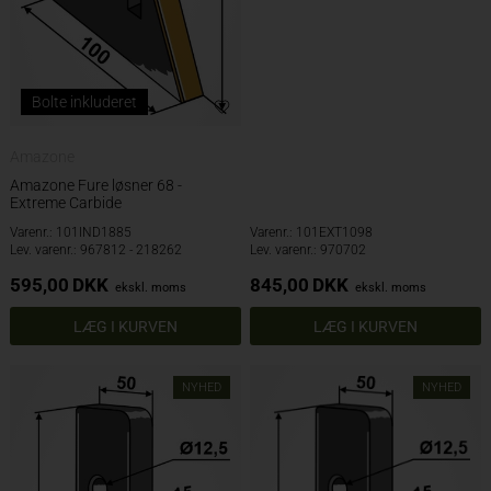
Bolte inkluderet
Amazone
Amazone Fure løsner 68 -
Extreme Carbide
Varenr.: 101IND1885
Varenr.: 101EXT1098
Lev. varenr.: 967812 - 218262
Lev. varenr.: 970702
595,00
DKK
845,00
DKK
ekskl. moms
ekskl. moms
NYHED
NYHED