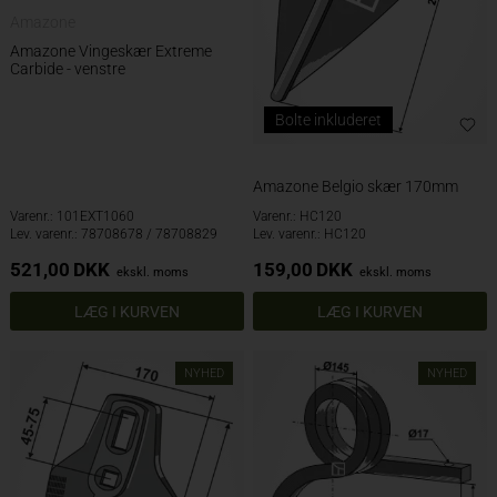
Amazone
Amazone Vingeskær Extreme
Carbide - venstre
Bolte inkluderet
Amazone Belgio skær 170mm
Varenr.: 101EXT1060
Varenr.: HC120
Lev. varenr.: 78708678 / 78708829
Lev. varenr.: HC120
521,00
DKK
159,00
DKK
ekskl. moms
ekskl. moms
NYHED
NYHED