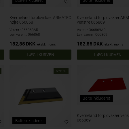
Bolte inkluderet
Bolte inkluderet
Kverneland forplovskær ARMATEC
Kverneland forplovskær AR
højre 066868
venstre 066869
Varenr.: 366868AR
Varenr.: 366869AR
Lev. varenr.: 066868
Lev. varenr.: 066869
182,85
DKK
182,85
DKK
ekskl. moms
ekskl. moms
NYHED
Bolte inkluderet
Kverneland forplovskær vens
066869
Bolte inkluderet