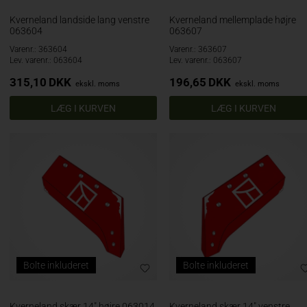
Kverneland landside lang venstre
Kverneland mellemplade højre
063604
063607
Varenr.: 363604
Varenr.: 363607
Lev. varenr.: 063604
Lev. varenr.: 063607
315,10
DKK
196,65
DKK
ekskl. moms
ekskl. moms
Bolte inkluderet
Bolte inkluderet
Kverneland skær 14" højre 063014
Kverneland skær 14" venstre