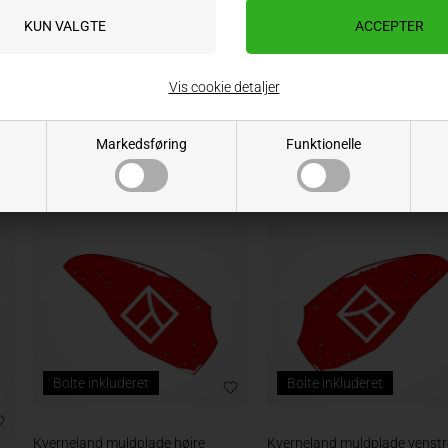
Kverneland landside kort venstre
Kverneland landside lang høj
063606
063603
Vis cookie detaljer
Varenr.: 363606
Varenr.: 363603
Lev. varenr.: 063606
Lev. varenr.: 063603
Markedsføring
Funktionelle
285,20
DKK
374,00
DKK
ekskl. moms
ekskl. moms
Bolte inkluderet
Bolte inkluderet
Kverneland muldplade højre
Kverneland muldplade venstr