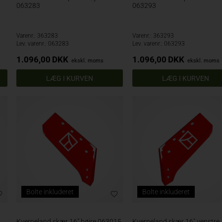
063283
063293
Varenr.: 363283
Varenr.: 363293
Lev. varenr.: 063283
Lev. varenr.: 063293
1.096,00
DKK
1.096,00
DKK
ekskl. moms
ekskl. moms
Bolte inkluderet
Bolte inkluderet
Kverneland skær 16" højre 063015
Kverneland skær 16" venstre