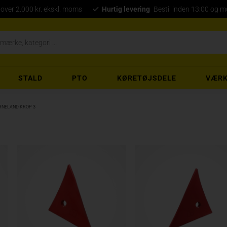
 over 2.000 kr. ekskl. moms
Hurtig levering
Bestil inden 13:00 og 
STALD
PTO
KØRETØJSDELE
VÆRK
RNELAND KROP 3