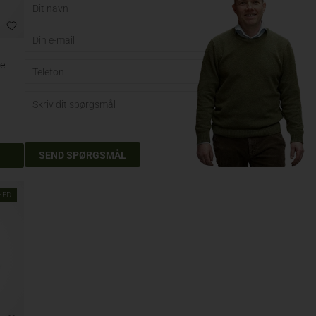
re
HED