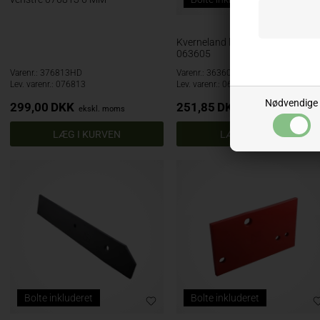
Kverneland landside kort højre
063605
Varenr.: 376813HD
Varenr.: 363605
Lev. varenr.: 076813
Lev. varenr.: 063605
Nødvendige
299,00
DKK
251,85
DKK
ekskl. moms
ekskl. moms
Bolte inkluderet
Bolte inkluderet