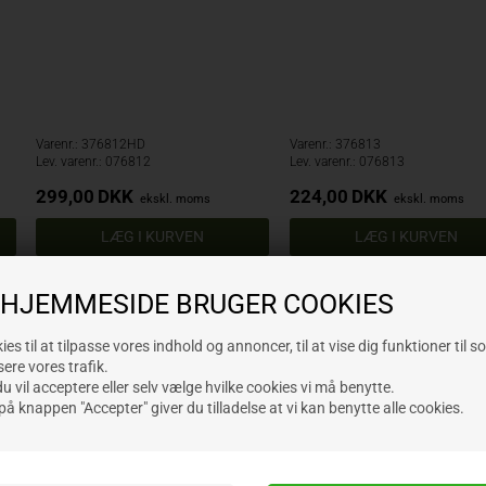
Varenr.: 376812HD
Varenr.: 376813
Lev. varenr.: 076812
Lev. varenr.: 076813
299,00
DKK
224,00
DKK
ekskl. moms
ekskl. moms
 HJEMMESIDE BRUGER COOKIES
es til at tilpasse vores indhold og annoncer, til at vise dig funktioner til s
sere vores trafik.
 vil acceptere eller selv vælge hvilke cookies vi må benytte.
på knappen "Accepter" giver du tilladelse at vi kan benytte alle cookies.
Bolte inkluderet
Bolte inkluderet