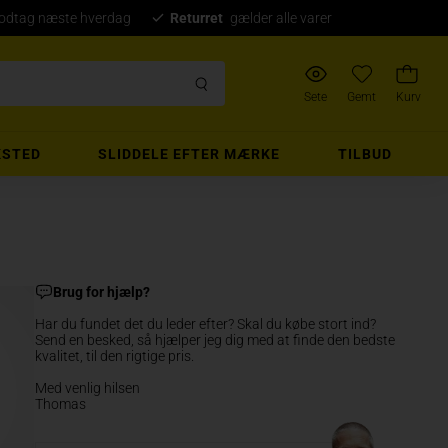
modtag næste hverdag
Returret
gælder alle varer
Sete
Gemt
Kurv
STED
SLIDDELE EFTER MÆRKE
TILBUD
Brug for hjælp?
Har du fundet det du leder efter? Skal du købe stort ind?
Send en besked, så hjælper jeg dig med at finde den bedste
kvalitet, til den rigtige pris.
Med venlig hilsen
Thomas