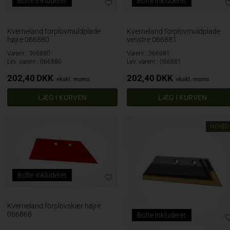
Bolte inkluderet
Bolte inkluderet
Kverneland forplovmuldplade
Kverneland forplovmuldplade
højre 066880
venstre 066881
Varenr.: 366880
Varenr.: 366881
Lev. varenr.: 066880
Lev. varenr.: 066881
202,40
DKK
202,40
DKK
ekskl. moms
ekskl. moms
NYHED
Bolte inkluderet
Kverneland forplovskær højre
066868
Bolte inkluderet