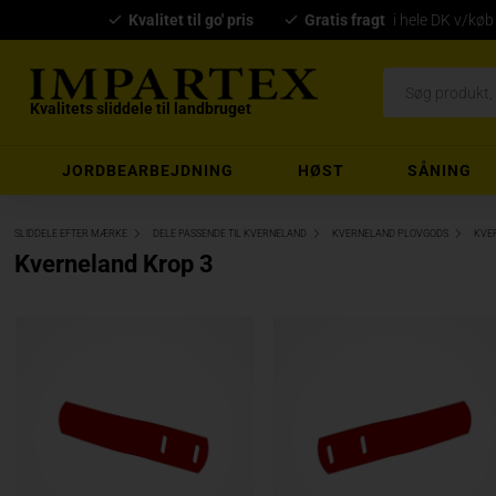
Kvalitet til go' pris
Gratis fragt
i hele DK v/køb
Kvalitets sliddele til landbruget
JORDBEARBEJDNING
HØST
SÅNING
SLIDDELE EFTER MÆRKE
DELE PASSENDE TIL KVERNELAND
KVERNELAND PLOVGODS
KVE
Kverneland Krop 3