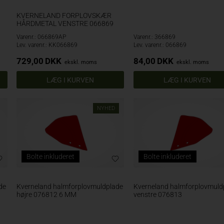
KVERNELAND FORPLOVSKÆR
HÅRDMETAL VENSTRE 066869
Varenr.: 066869AP
Varenr.: 366869
Lev. varenr.: KK066869
Lev. varenr.: 066869
729,00
DKK
84,00
DKK
ekskl. moms
ekskl. moms
NYHED
Bolte inkluderet
Bolte inkluderet
de
Kverneland halmforplovmuldplade
Kverneland halmforplovmuld
højre 076812 6 MM
venstre 076813