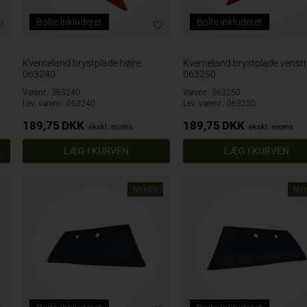
Bolte inkluderet
Bolte inkluderet
Kverneland brystplade højre
Kverneland brystplade venst
063240
063250
Varenr.: 363240
Varenr.: 363250
Lev. varenr.: 063240
Lev. varenr.: 063250
189,75
DKK
189,75
DKK
ekskl. moms
ekskl. moms
NYHED
NY