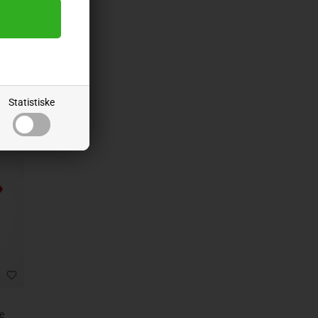
re
Statistiske
e