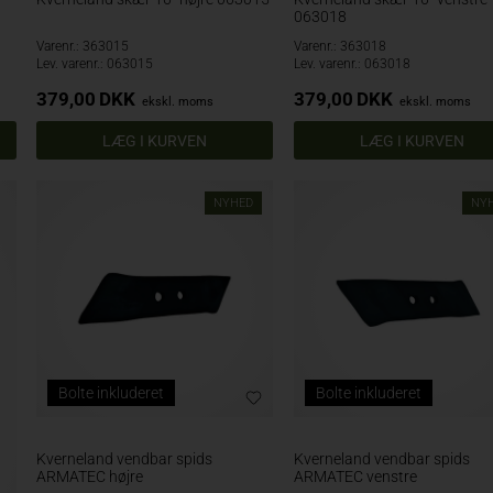
063018
Varenr.: 363015
Varenr.: 363018
Lev. varenr.: 063015
Lev. varenr.: 063018
379,00
DKK
379,00
DKK
ekskl. moms
ekskl. moms
NYHED
NY
Bolte inkluderet
Bolte inkluderet
Kverneland vendbar spids
Kverneland vendbar spids
ARMATEC højre
ARMATEC venstre