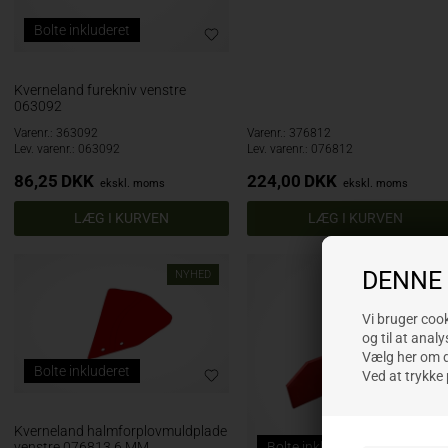
Bolte inkluderet
Kverneland furekniv venstre
063092
Varenr.: 363092
Varenr.: 376812
Lev. varenr.: 063092
Lev. varenr.: 076812
86,25
DKK
224,00
DKK
ekskl. moms
ekskl. moms
DENNE
NYHED
Vi bruger cooki
og til at analy
Vælg her om du
Bolte inkluderet
Ved at trykke 
Kverneland halmforplovmuldplade
venstre 076813 6 MM
Bolte inkluderet