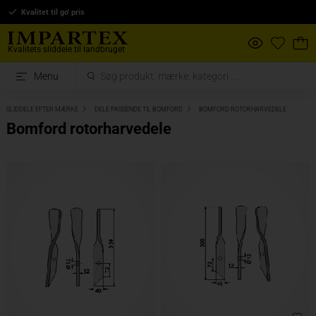
Kvalitet til go' pris
Kvalitets sliddele til landbruget
Menu
SLIDDELE EFTER MÆRKE
DELE PASSENDE TIL BOMFORD
BOMFORD ROTORHARVEDELE
Bomford rotorharvedele