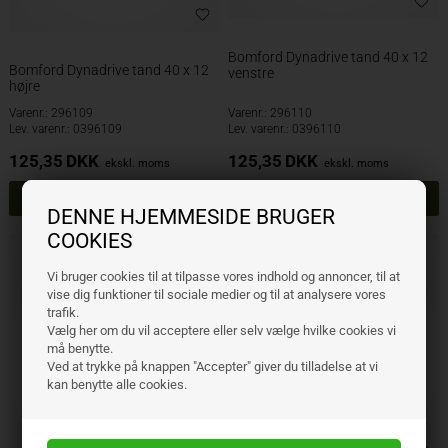
Bomford Dynadrive tand 40 x 12
Bomford Dynadrive tand 40 x 12
venstre
højre
Varenr.: 296109
Varenr.: 296110
Lev. varenr.: 0396109
Lev. varenr.: 0396110
125,35
DKK
125,35
DKK
ekskl. moms
ekskl. moms
DENNE HJEMMESIDE BRUGER
COOKIES
Vi bruger cookies til at tilpasse vores indhold og annoncer, til at
vise dig funktioner til sociale medier og til at analysere vores
trafik.
Vælg her om du vil acceptere eller selv vælge hvilke cookies vi
må benytte.
Ved at trykke på knappen "Accepter" giver du tilladelse at vi
kan benytte alle cookies.