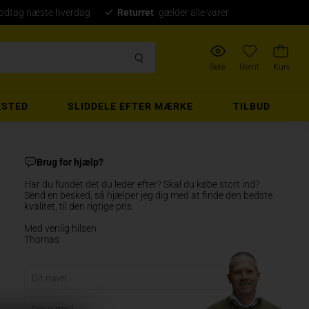
modtag næste hverdag
Returret
gælder alle varer
Sete
Gemt
Kurv
STED
SLIDDELE EFTER MÆRKE
TILBUD
Brug for hjælp?
Har du fundet det du leder efter? Skal du købe stort ind?
Send en besked, så hjælper jeg dig med at finde den bedste
kvalitet, til den rigtige pris.
Med venlig hilsen
Thomas