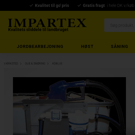
Kvalitet til go' pris
Gratis fragt
i hele DK v/køb
Kvalitets sliddele til landbruget
JORDBEARBEJDNING
HØST
SÅNING
VÆRKSTED
OLIE & SMØRING
ADBLUE