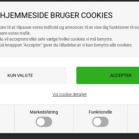
-
+
 HJEMMESIDE BRUGER COOKIES
es til at tilpasse vores indhold og annoncer, til at vise dig funktioner til s
sere vores trafik.
 vil acceptere eller selv vælge hvilke cookies vi må benytte.
På lager i butik
På lager online
VÆLG VARIANT
på knappen "Accepter" giver du tilladelse at vi kan benytte alle cookies.
Læs mere om klik & hent
Se leveringsmuligheder og pris
Gem produkt
Information
Vis cookie detaljer
ADBLUE PUMPESÆT for 220 volt
Komplet med påfyldningsslange (4 meter),
sugeslange (2 meter)
Markedsføring
Funktionelle
Pistol
Elektronisk flowmåler
Kapacitet: 40 liter/min.
Til montering nederst på 1000 L tank