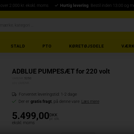
 over 2.000 kr. ekskl. moms
Hurtig levering
Bestil inden 13:00 og 
STALD
PTO
KØRETØJSDELE
VÆRK
ADBLUE PUMPESÆT for 220 volt
VARENR.
5250
LEV. VARENR.
Forventet leveringstid:
1-2 dage
Der er
gratis fragt
, på denne vare
Læs mere
5.499,00
DKK
pr. stk.
ekskl. moms