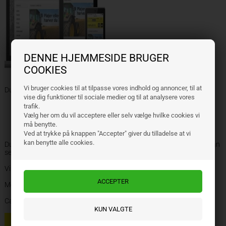
DENNE HJEMMESIDE BRUGER
COOKIES
Vi bruger cookies til at tilpasse vores indhold og annoncer, til at
Du kan også kontakte oss på:
vise dig funktioner til sociale medier og til at analysere vores
trafik.
Telefon: 0045 98 15 66 99
Vælg her om du vil acceptere eller selv vælge hvilke cookies vi
E-post: impartex@impartex.dk
må benytte.
Ved at trykke på knappen "Accepter" giver du tilladelse at vi
kan benytte alle cookies.
Du kan betale direkte med Visa- og Masterkort samt Vipps, eller vi kan
sende dig en faktura som du kan betale.
Vi ser frem til å handle med deg.
Med beste ønsker
Carsten og Thomas