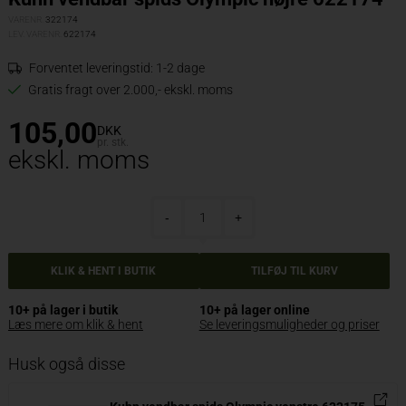
VARENR.
322174
LEV. VARENR.
622174
Forventet leveringstid:
1-2 dage
Gratis fragt over 2.000,- ekskl. moms
105,00
DKK
pr. stk.
ekskl. moms
-
+
VÆLG VARIANT
10+ på lager i butik
10+ på lager online
Læs mere om klik & hent
Se leveringsmuligheder og priser
Husk også disse