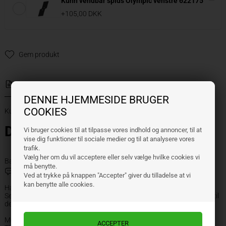
Kuhn vendbar spids Olympic venstre 622175
+105,00 DKK
Gem produkt
Information
DENNE HJEMMESIDE BRUGER
COOKIES
Kuhn vendbar spids Olympic højre 622174
Denne vare leveres inkl. bolte
Vi bruger cookies til at tilpasse vores indhold og annoncer, til at
vise dig funktioner til sociale medier og til at analysere vores
trafik.
Vælg her om du vil acceptere eller selv vælge hvilke cookies vi
Badge
Bolte inkluderet
må benytte.
Brug for hjælp?
Ved at trykke på knappen "Accepter" giver du tilladelse at vi
kan benytte alle cookies.
Har du fundet det du leder efter? Skal du købe stort ind?
Send en besked, så hjælper jeg dig med at finde den bedste kvalitet, til
den rigtige pris.
Med venlig hilsen