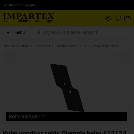
Kvalitet til go' pris
Kvalitets sliddele til landbruget
Menu
JORDBEARBEJDNING
PLOVGODS
KUHN PLOVGODS
KUHN N-VS / VP RISTEPLOV
Bolte inkluderet
Kuhn vendbar spids Olympic højre 622174